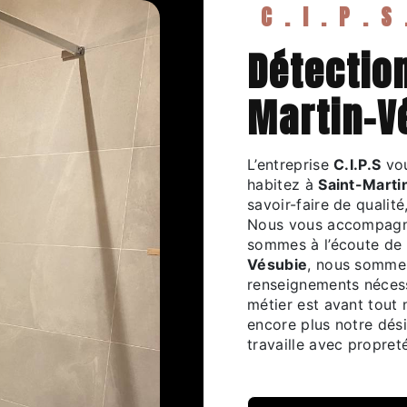
C.I.P.
détection fuites à Saint-
Martin-V
L’entreprise
C.I.P.S
vou
habitez à
Saint-Marti
savoir-faire de qualit
Nous vous accompagno
sommes à l’écoute de 
Vésubie
, nous sommes
renseignements nécess
métier est avant tout 
encore plus notre dési
travaille avec propreté