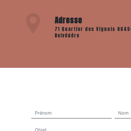
Adresse
71 Quartier des Vignols 06450
Belvédère