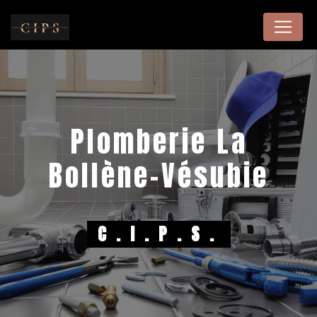
Panneau de gestion des cookies
plomberie La
Bollène-Vésubie
C.I.P.S.